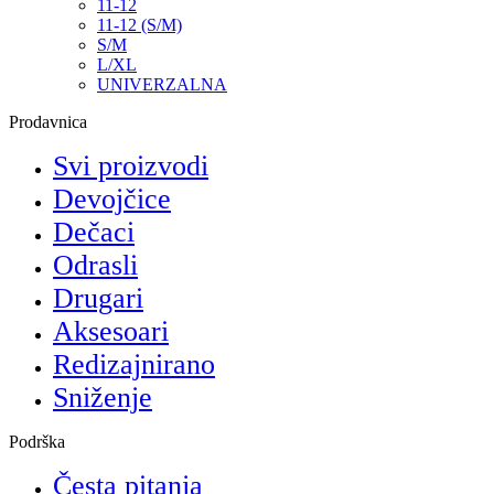
11-12
11-12 (S/M)
S/M
L/XL
UNIVERZALNA
Prodavnica
Svi proizvodi
Devojčice
Dečaci
Odrasli
Drugari
Aksesoari
Redizajnirano
Sniženje
Podrška
Česta pitanja