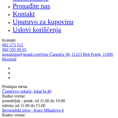
Pronađite nas
Kontakt
Uputstvo za kupovinu
Uslovi korišćenja
Kontakt
062 273 512
060 505 09 05
gugadzina@gmail.com
Vase Čarapića 58, 11223 Beli Potok, 11000
Beograd
Prodajna mesta
Čumićevo sokače, lokal br.40
Radno vreme:
ponedeljak - petak: od 11.00 do 19.00
subota: od 11.00 do 15.00
Beogradski izlog - Knez Mihailova 6
Radno vreme: