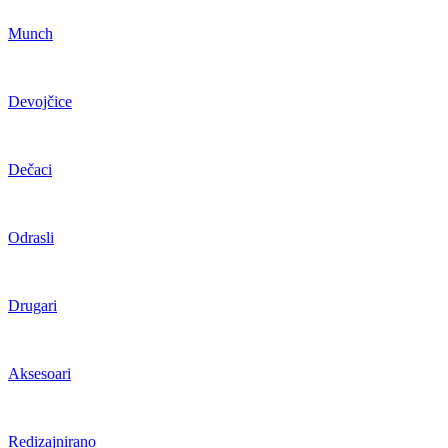
Munch
Devojčice
Dečaci
Odrasli
Drugari
Aksesoari
Redizajnirano