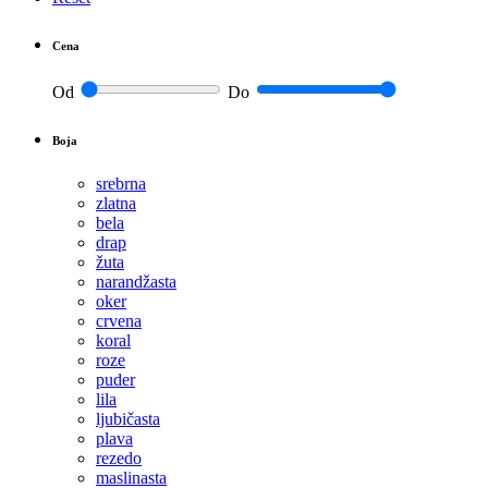
Cena
Od
Do
Boja
srebrna
zlatna
bela
drap
žuta
narandžasta
oker
crvena
koral
roze
puder
lila
ljubičasta
plava
rezedo
maslinasta