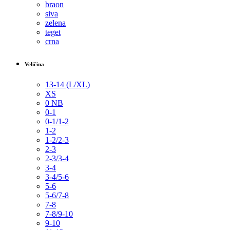
braon
siva
zelena
teget
crna
Veličina
13-14 (L/XL)
XS
0 NB
0-1
0-1/1-2
1-2
1-2/2-3
2-3
2-3/3-4
3-4
3-4/5-6
5-6
5-6/7-8
7-8
7-8/9-10
9-10