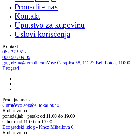
Pronađite nas
Kontakt
Uputstvo za kupovinu
Uslovi korišćenja
Kontakt
062 273 512
060 505 09 05
gugadzina@gmail.com
Vase Čarapića 58, 11223 Beli Potok, 11000
Beograd
Prodajna mesta
Čumićevo sokače, lokal br.40
Radno vreme:
ponedeljak - petak: od 11.00 do 19.00
subota: od 11.00 do 15.00
Beogradski izlog - Knez Mihailova 6
Radno vreme: