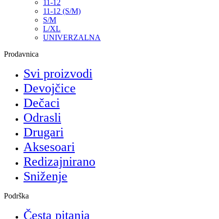
11-12
11-12 (S/M)
S/M
L/XL
UNIVERZALNA
Prodavnica
Svi proizvodi
Devojčice
Dečaci
Odrasli
Drugari
Aksesoari
Redizajnirano
Sniženje
Podrška
Česta pitanja