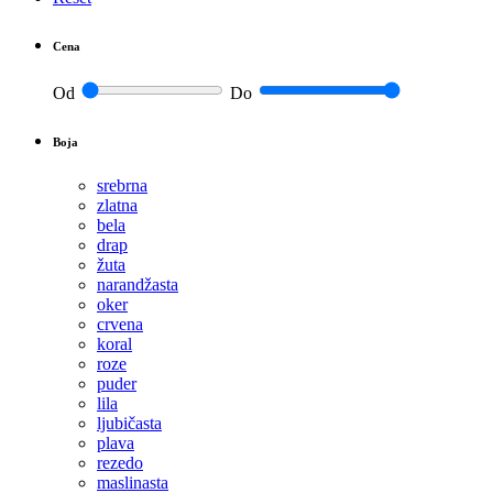
Cena
Od
Do
Boja
srebrna
zlatna
bela
drap
žuta
narandžasta
oker
crvena
koral
roze
puder
lila
ljubičasta
plava
rezedo
maslinasta