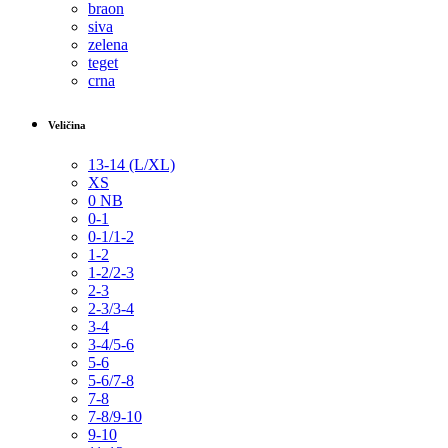
braon
siva
zelena
teget
crna
Veličina
13-14 (L/XL)
XS
0 NB
0-1
0-1/1-2
1-2
1-2/2-3
2-3
2-3/3-4
3-4
3-4/5-6
5-6
5-6/7-8
7-8
7-8/9-10
9-10