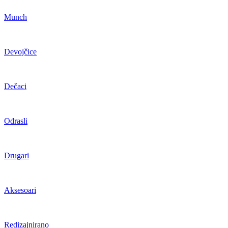
Munch
Devojčice
Dečaci
Odrasli
Drugari
Aksesoari
Redizajnirano