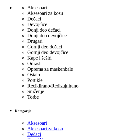
Aksesoari
Aksesoari za kosu
Dečaci
Devojčice
Donji deo dečaci
Donji deo devojčice
Drugari
Gornji deo dečaci
Gornji deo devojčice
Kape i šeširi
Odrasli
Oprema za maskenbale
Ostalo
Portikle
Reciklirano/Redizajnirano
Sniženje
Torbe
Kategorije
Aksesoari
Aksesoari za kosu
Dečaci