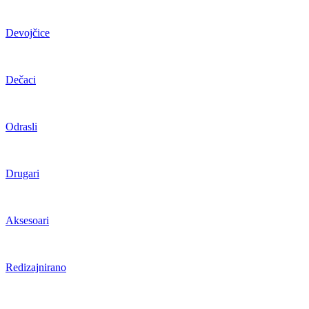
Devojčice
Dečaci
Odrasli
Drugari
Aksesoari
Redizajnirano