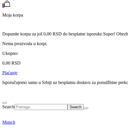
0
Moja korpa
Dopunite korpu za još
0,00
RSD
do besplatne isporuke.
Super! Obezbe
Nema proizvoda u korpi.
Ukupno:
0,00
RSD
Plaćanje
Isporučujemo samo u Srbiji uz besplatnu dostavu za porudžbine pre
Search
Munch