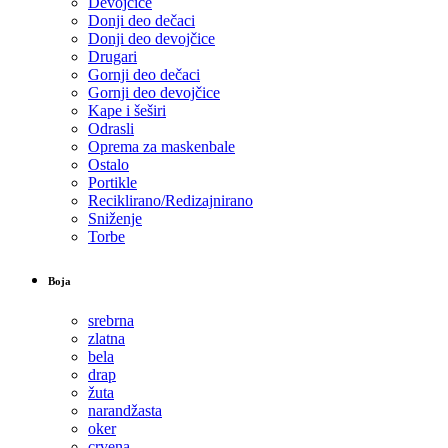
Devojčice
Donji deo dečaci
Donji deo devojčice
Drugari
Gornji deo dečaci
Gornji deo devojčice
Kape i šeširi
Odrasli
Oprema za maskenbale
Ostalo
Portikle
Reciklirano/Redizajnirano
Sniženje
Torbe
Boja
srebrna
zlatna
bela
drap
žuta
narandžasta
oker
crvena