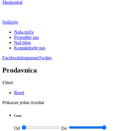
Maskenbal
Sniženje
Naša priča
Pronađite nas
Naš blog
Kontaktirajte nas
Facebook
Instagram
Twitter
Prodavnica
Filteri
Reset
Prikazan jedan rezultat
Cena
Od
Do