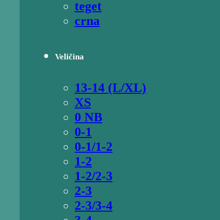
teget
crna
Veličina
13-14 (L/XL)
XS
0 NB
0-1
0-1/1-2
1-2
1-2/2-3
2-3
2-3/3-4