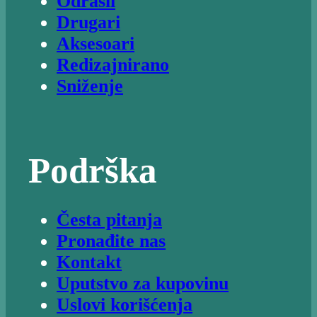
Odrasli
Drugari
Aksesoari
Redizajnirano
Sniženje
Podrška
Česta pitanja
Pronađite nas
Kontakt
Uputstvo za kupovinu
Uslovi korišćenja