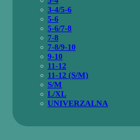
3-4
3-4/5-6
5-6
5-6/7-8
7-8
7-8/9-10
9-10
11-12
11-12 (S/M)
S/M
L/XL
UNIVERZALNA