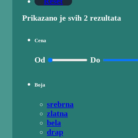
Reset
Prikazano je svih 2 rezultata
Cena
Od
Do
Boja
srebrna
zlatna
bela
drap