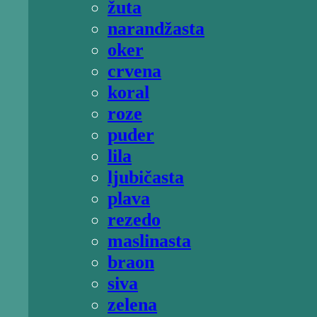
žuta
narandžasta
oker
crvena
koral
roze
puder
lila
ljubičasta
plava
rezedo
maslinasta
braon
siva
zelena