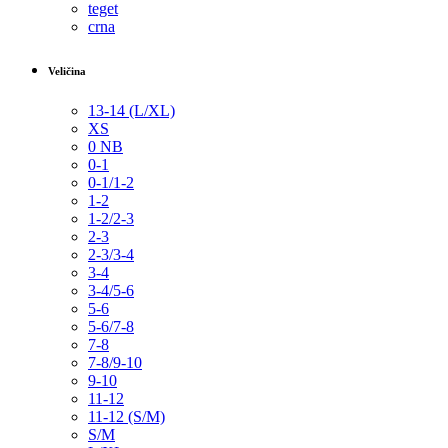
teget
crna
Veličina
13-14 (L/XL)
XS
0 NB
0-1
0-1/1-2
1-2
1-2/2-3
2-3
2-3/3-4
3-4
3-4/5-6
5-6
5-6/7-8
7-8
7-8/9-10
9-10
11-12
11-12 (S/M)
S/M