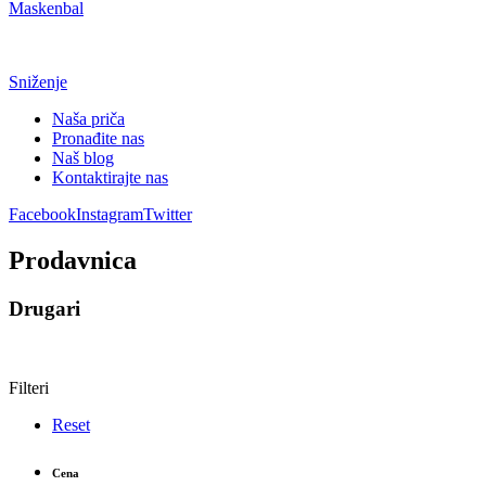
Maskenbal
Sniženje
Naša priča
Pronađite nas
Naš blog
Kontaktirajte nas
Facebook
Instagram
Twitter
Prodavnica
Drugari
Filteri
Reset
Cena