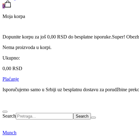
0
Moja korpa
Dopunite korpu za još
0,00
RSD
do besplatne isporuke.
Super! Obezbe
Nema proizvoda u korpi.
Ukupno:
0,00
RSD
Plaćanje
Isporučujemo samo u Srbiji uz besplatnu dostavu za porudžbine pre
Search
Munch