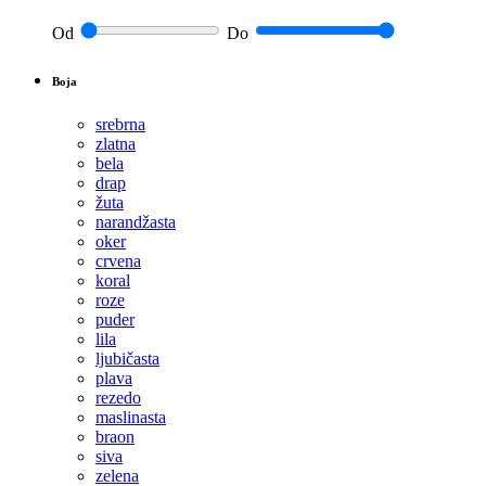
Od
Do
Boja
srebrna
zlatna
bela
drap
žuta
narandžasta
oker
crvena
koral
roze
puder
lila
ljubičasta
plava
rezedo
maslinasta
braon
siva
zelena