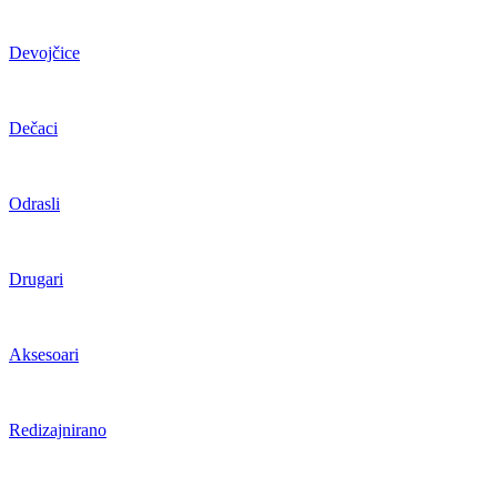
Devojčice
Dečaci
Odrasli
Drugari
Aksesoari
Redizajnirano