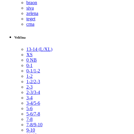
braon
siva
zelena
teget
crna
Veličina
13-14 (L/XL)
XS
0 NB
0-1
0-1/1-2
1-2
1-2/2-3
2-3
2-3/3-4
3-4
3-4/5-6
5-6
5-6/7-8
7-8
7-8/9-10
9-10