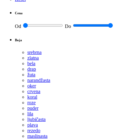
Cena
Od
Do
Boja
srebrna
zlatna
bela
drap
žuta
narandžasta
oker
crvena
koral
roze
puder
lila
ljubičasta
plava
rezedo
maslinasta