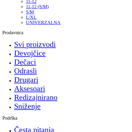
11-12
11-12 (S/M)
S/M
L/XL
UNIVERZALNA
Prodavnica
Svi proizvodi
Devojčice
Dečaci
Odrasli
Drugari
Aksesoari
Redizajnirano
Sniženje
Podrška
Česta pitanja