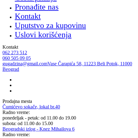
Pronađite nas
Kontakt
Uputstvo za kupovinu
Uslovi korišćenja
Kontakt
062 273 512
060 505 09 05
gugadzina@gmail.com
Vase Čarapića 58, 11223 Beli Potok, 11000
Beograd
Prodajna mesta
Čumićevo sokače, lokal br.40
Radno vreme:
ponedeljak - petak: od 11.00 do 19.00
subota: od 11.00 do 15.00
Beogradski izlog - Knez Mihailova 6
Radno vreme: