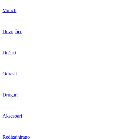
Munch
Devojčice
Dečaci
Odrasli
Drugari
Aksesoari
Redizajnirano