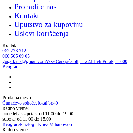
Pronađite nas
Kontakt
Uputstvo za kupovinu
Uslovi korišćenja
Kontakt
062 273 512
060 505 09 05
gugadzina@gmail.com
Vase Čarapića 58, 11223 Beli Potok, 11000
Beograd
Prodajna mesta
Čumićevo sokače, lokal br.40
Radno vreme:
ponedeljak - petak: od 11.00 do 19.00
subota: od 11.00 do 15.00
Beogradski izlog - Knez Mihailova 6
Radno vreme: