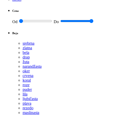
Cena
Od
Do
Boja
srebrna
zlatna
bela
drap
žuta
narandžasta
oker
crvena
koral
roze
puder
lila
ljubičasta
plava
rezedo
maslinasta