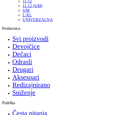
11-12
11-12 (S/M)
S/M
L/XL
UNIVERZALNA
Prodavnica
Svi proizvodi
Devojčice
Dečaci
Odrasli
Drugari
Aksesoari
Redizajnirano
Sniženje
Podrška
Česta pitanja