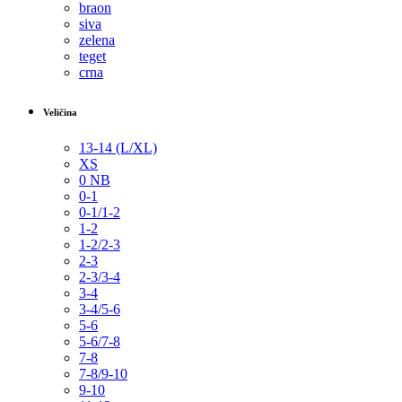
braon
siva
zelena
teget
crna
Veličina
13-14 (L/XL)
XS
0 NB
0-1
0-1/1-2
1-2
1-2/2-3
2-3
2-3/3-4
3-4
3-4/5-6
5-6
5-6/7-8
7-8
7-8/9-10
9-10