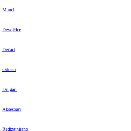
Munch
Devojčice
Dečaci
Odrasli
Drugari
Aksesoari
Redizajnirano