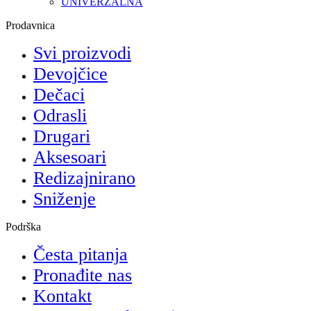
UNIVERZALNA
Prodavnica
Svi proizvodi
Devojčice
Dečaci
Odrasli
Drugari
Aksesoari
Redizajnirano
Sniženje
Podrška
Česta pitanja
Pronađite nas
Kontakt