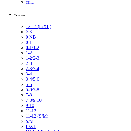
crna
Veličina
13-14 (L/XL)
XS
0 NB
0-1
0-1/1-2
1-2
1-2/2-3
2-3
2-3/3-4
3-4
3-4/5-6
5-6
5-6/7-8
7-8
7-8/9-10
9-10
11-12
11-12 (S/M)
S/M
L/XL