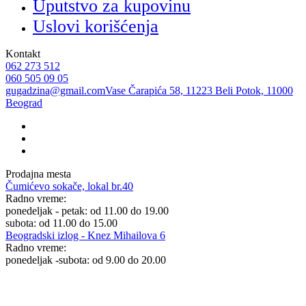
Uputstvo za kupovinu
Uslovi korišćenja
Kontakt
062 273 512
060 505 09 05
gugadzina@gmail.com
Vase Čarapića 58, 11223 Beli Potok, 11000
Beograd
Prodajna mesta
Čumićevo sokače, lokal br.40
Radno vreme:
ponedeljak - petak: od 11.00 do 19.00
subota: od 11.00 do 15.00
Beogradski izlog - Knez Mihailova 6
Radno vreme:
ponedeljak -subota: od 9.00 do 20.00