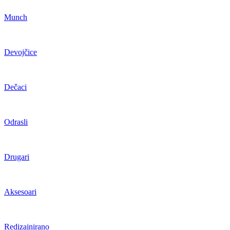
Munch
Devojčice
Dečaci
Odrasli
Drugari
Aksesoari
Redizajnirano