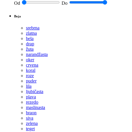
Od
Do
Boja
srebrna
zlatna
bela
drap
žuta
narandžasta
oker
crvena
koral
roze
puder
lila
ljubičasta
plava
rezedo
maslinasta
braon
siva
zelena
teget