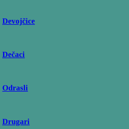
Devojčice
Dečaci
Odrasli
Drugari