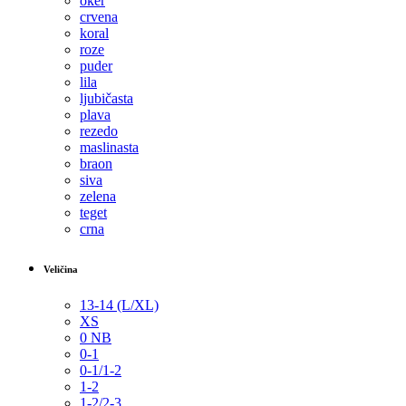
oker
crvena
koral
roze
puder
lila
ljubičasta
plava
rezedo
maslinasta
braon
siva
zelena
teget
crna
Veličina
13-14 (L/XL)
XS
0 NB
0-1
0-1/1-2
1-2
1-2/2-3