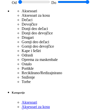
Od
Do
Aksesoari
Aksesoari za kosu
Dečaci
Devojčice
Donji deo dečaci
Donji deo devojčice
Drugari
Gornji deo dečaci
Gornji deo devojčice
Kape i šeširi
Odrasli
Oprema za maskenbale
Ostalo
Portikle
Reciklirano/Redizajnirano
Sniženje
Torbe
Kategorije
Aksesoari
Aksesoari za kosu