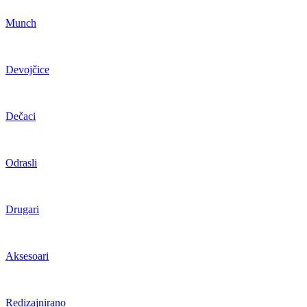
Munch
Devojčice
Dečaci
Odrasli
Drugari
Aksesoari
Redizajnirano