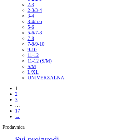
2-3
2-3/3-4
3-4
3-4/5-6
5-6
5-6/7-8
7-8
7-8/9-10
9-10
11-12
11-12 (S/M)
S/M
L/XL
UNIVERZALNA
1
2
3
…
17
→
Prodavnica
Svi proizvodi