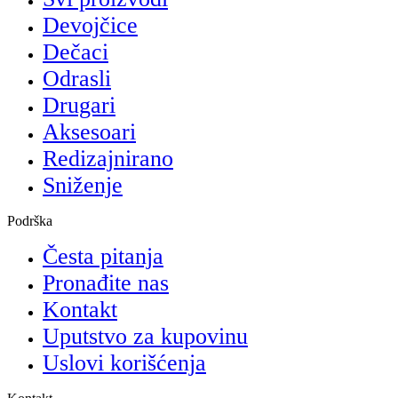
Devojčice
Dečaci
Odrasli
Drugari
Aksesoari
Redizajnirano
Sniženje
Podrška
Česta pitanja
Pronađite nas
Kontakt
Uputstvo za kupovinu
Uslovi korišćenja