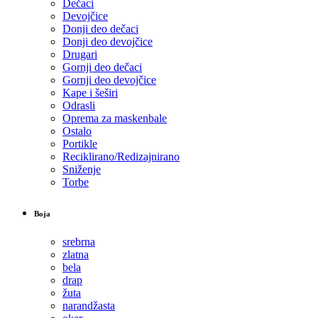
Dečaci
Devojčice
Donji deo dečaci
Donji deo devojčice
Drugari
Gornji deo dečaci
Gornji deo devojčice
Kape i šeširi
Odrasli
Oprema za maskenbale
Ostalo
Portikle
Reciklirano/Redizajnirano
Sniženje
Torbe
Boja
srebrna
zlatna
bela
drap
žuta
narandžasta