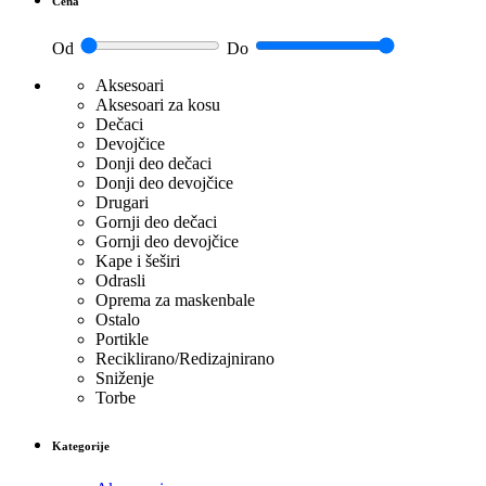
Cena
Od
Do
Aksesoari
Aksesoari za kosu
Dečaci
Devojčice
Donji deo dečaci
Donji deo devojčice
Drugari
Gornji deo dečaci
Gornji deo devojčice
Kape i šeširi
Odrasli
Oprema za maskenbale
Ostalo
Portikle
Reciklirano/Redizajnirano
Sniženje
Torbe
Kategorije