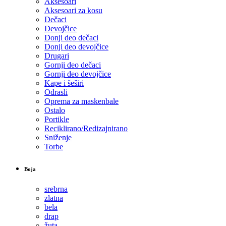
Aksesoari
Aksesoari za kosu
Dečaci
Devojčice
Donji deo dečaci
Donji deo devojčice
Drugari
Gornji deo dečaci
Gornji deo devojčice
Kape i šeširi
Odrasli
Oprema za maskenbale
Ostalo
Portikle
Reciklirano/Redizajnirano
Sniženje
Torbe
Boja
srebrna
zlatna
bela
drap
žuta