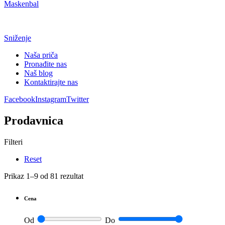
Maskenbal
Sniženje
Naša priča
Pronađite nas
Naš blog
Kontaktirajte nas
Facebook
Instagram
Twitter
Prodavnica
Filteri
Reset
Prikaz 1–9 od 81 rezultat
Cena
Od
Do