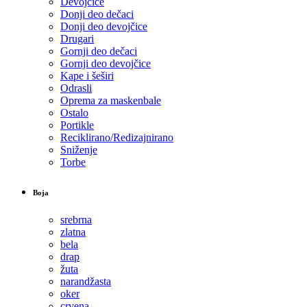
Devojčice
Donji deo dečaci
Donji deo devojčice
Drugari
Gornji deo dečaci
Gornji deo devojčice
Kape i šeširi
Odrasli
Oprema za maskenbale
Ostalo
Portikle
Reciklirano/Redizajnirano
Sniženje
Torbe
Boja
srebrna
zlatna
bela
drap
žuta
narandžasta
oker
crvena