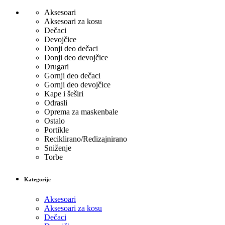
Aksesoari
Aksesoari za kosu
Dečaci
Devojčice
Donji deo dečaci
Donji deo devojčice
Drugari
Gornji deo dečaci
Gornji deo devojčice
Kape i šeširi
Odrasli
Oprema za maskenbale
Ostalo
Portikle
Reciklirano/Redizajnirano
Sniženje
Torbe
Kategorije
Aksesoari
Aksesoari za kosu
Dečaci