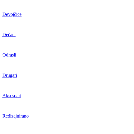
Devojčice
Dečaci
Odrasli
Drugari
Aksesoari
Redizajnirano