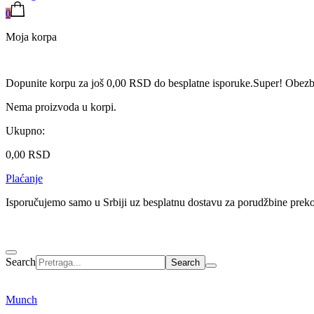
0
Moja korpa
Dopunite korpu za još
0,00
RSD
do besplatne isporuke.
Super! Obezbe
Nema proizvoda u korpi.
Ukupno:
0,00
RSD
Plaćanje
Isporučujemo samo u Srbiji uz besplatnu dostavu za porudžbine pre
Search
Munch