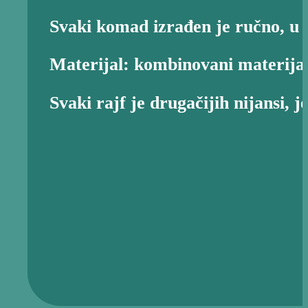
Svaki komad izrađen je ručno, u s
Materijal: kombinovani materijal
Svaki rajf je drugačijih nijansi, 