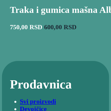
Traka i gumica mašna Al
ORIGINALNA
TRENUTN
750,00
RSD
600,00
RSD
CENA
CENA
JE
JE:
BILA:
600,00 RSD.
750,00 RSD.
Prodavnica
Svi proizvodi
Devojčice