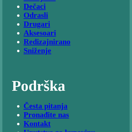
Dečaci
Odrasli
Drugari
Aksesoari
Redizajnirano
Sniženje
Podrška
Česta pitanja
Pronađite nas
Kontakt