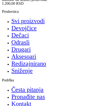
1.200,00
RSD
Prodavnica
Svi proizvodi
Devojčice
Dečaci
Odrasli
Drugari
Aksesoari
Redizajnirano
Sniženje
Podrška
Česta pitanja
Pronađite nas
Kontakt