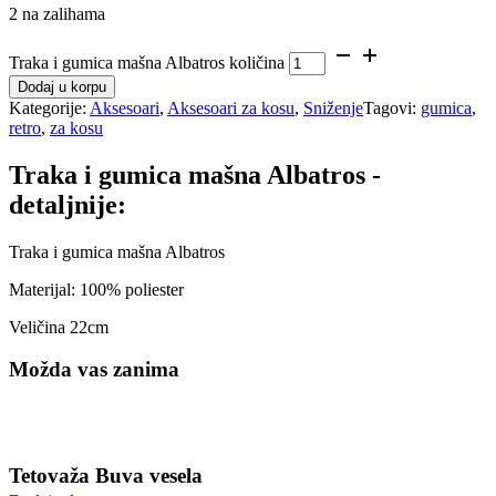
2 na zalihama
Traka i gumica mašna Albatros količina
Dodaj u korpu
Kategorije:
Aksesoari
,
Aksesoari za kosu
,
Sniženje
Tagovi:
gumica
,
retro
,
za kosu
Traka i gumica mašna Albatros -
detaljnije:
Traka i gumica mašna Albatros
Materijal: 100% poliester
Veličina 22cm
Možda vas zanima
Tetovaža Buva vesela