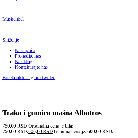
Maskenbal
Sniženje
Naša priča
Pronađite nas
Naš blog
Kontaktirajte nas
Facebook
Instagram
Twitter
Traka i gumica mašna Albatros
750,00
RSD
Originalna cena je bila:
750,00 RSD.
600,00
RSD
Trenutna cena je: 600,00 RSD.