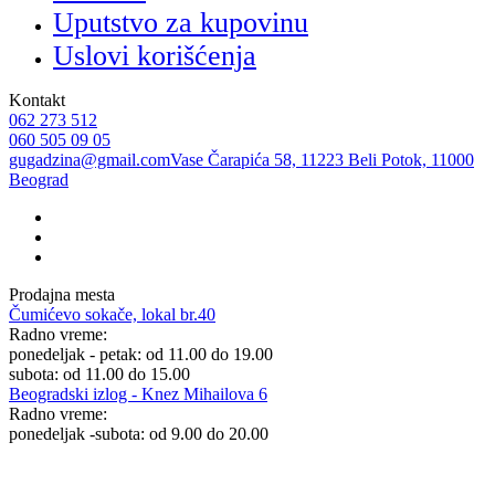
Uputstvo za kupovinu
Uslovi korišćenja
Kontakt
062 273 512
060 505 09 05
gugadzina@gmail.com
Vase Čarapića 58, 11223 Beli Potok, 11000
Beograd
Prodajna mesta
Čumićevo sokače, lokal br.40
Radno vreme:
ponedeljak - petak: od 11.00 do 19.00
subota: od 11.00 do 15.00
Beogradski izlog - Knez Mihailova 6
Radno vreme:
ponedeljak -subota: od 9.00 do 20.00