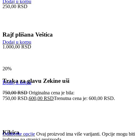
Dodaj u korpu
250,00
RSD
Rajf plišana Veštica
Dodaj u korpu
1.000,00
RSD
20%
Traka za glavu Zekine uši
Dodaj u korpu
750,00
RSD
Originalna cena je bila:
750,00 RSD.
600,00
RSD
Trenutna cena je: 600,00 RSD.
Kikica
Odaberite opcije
Ovaj proizvod ima više varijanti. Opcije mogu biti
izabrane na stranici proizvoda.