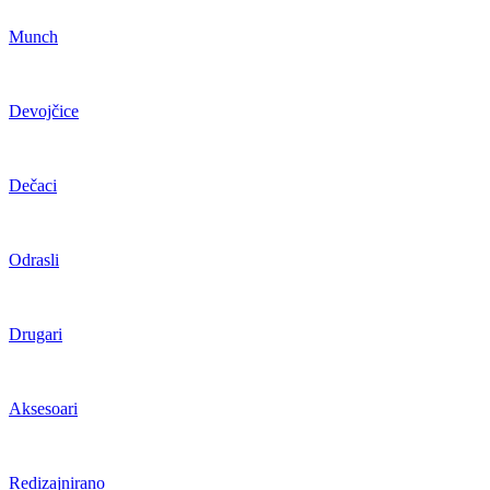
Munch
Devojčice
Dečaci
Odrasli
Drugari
Aksesoari
Redizajnirano