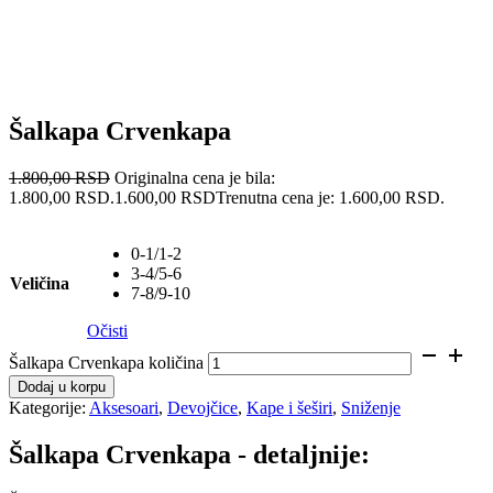
Šalkapa Crvenkapa
1.800,00
RSD
Originalna cena je bila:
1.800,00 RSD.
1.600,00
RSD
Trenutna cena je: 1.600,00 RSD.
0-1/1-2
3-4/5-6
Veličina
7-8/9-10
Očisti
Šalkapa Crvenkapa količina
Dodaj u korpu
Kategorije:
Aksesoari
,
Devojčice
,
Kape i šeširi
,
Sniženje
Šalkapa Crvenkapa - detaljnije: