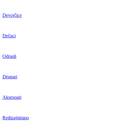
Devojčice
Dečaci
Odrasli
Drugari
Aksesoari
Redizajnirano