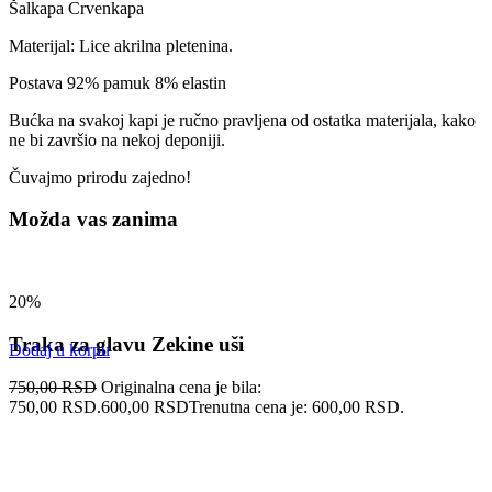
Šalkapa Crvenkapa
Materijal: Lice akrilna pletenina.
Postava 92% pamuk 8% elastin
Bućka na svakoj kapi je ručno pravljena od ostatka materijala, kako
ne bi završio na nekoj deponiji.
Čuvajmo prirodu zajedno!
Možda vas zanima
20%
Traka za glavu Zekine uši
Dodaj u korpu
750,00
RSD
Originalna cena je bila:
750,00 RSD.
600,00
RSD
Trenutna cena je: 600,00 RSD.