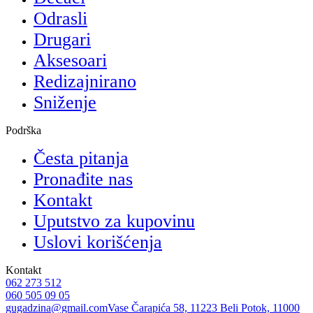
Odrasli
Drugari
Aksesoari
Redizajnirano
Sniženje
Podrška
Česta pitanja
Pronađite nas
Kontakt
Uputstvo za kupovinu
Uslovi korišćenja
Kontakt
062 273 512
060 505 09 05
gugadzina@gmail.com
Vase Čarapića 58, 11223 Beli Potok, 11000