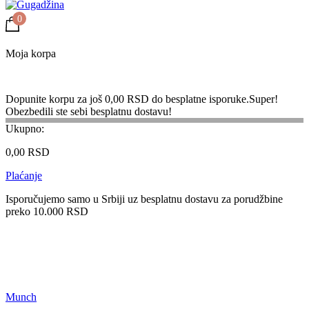
0
Moja korpa
Dopunite korpu za još
0,00
RSD
do besplatne isporuke.
Super!
Obezbedili ste sebi besplatnu dostavu!
Ukupno:
Nema proizvoda u korpi.
0,00
RSD
Plaćanje
Isporučujemo samo u Srbiji uz besplatnu dostavu za porudžbine
preko 10.000 RSD
Munch