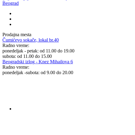
Beograd
Prodajna mesta
Čumićevo sokače, lokal br.40
Radno vreme:
ponedeljak - petak: od 11.00 do 19.00
subota: od 11.00 do 15.00
Beogradski izlog - Knez Mihailova 6
Radno vreme:
ponedeljak -subota: od 9.00 do 20.00