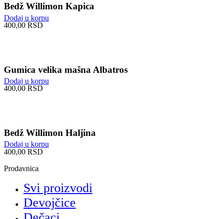
Bedž Willimon Kapica
Dodaj u korpu
400,00
RSD
Gumica velika mašna Albatros
Dodaj u korpu
400,00
RSD
Bedž Willimon Haljina
Dodaj u korpu
400,00
RSD
Prodavnica
Svi proizvodi
Devojčice
Dečaci