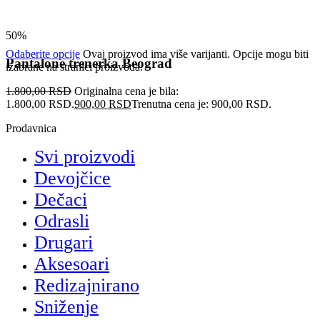
50%
Odaberite opcije
Ovaj proizvod ima više varijanti. Opcije mogu biti
Pantalone trenerka Beograd
izabrane na stranici proizvoda.
1.800,00
RSD
Originalna cena je bila:
1.800,00 RSD.
900,00
RSD
Trenutna cena je: 900,00 RSD.
Prodavnica
Svi proizvodi
Devojčice
Dečaci
Odrasli
Drugari
Aksesoari
Redizajnirano
Sniženje