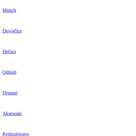
Munch
Devojčice
Dečaci
Odrasli
Drugari
Aksesoari
Redizajnirano