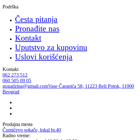
Podrška
Česta pitanja
Pronađite nas
Kontakt
Uputstvo za kupovinu
Uslovi korišćenja
Kontakt
062 273 512
060 505 09 05
gugadzina@gmail.com
Vase Čarapića 58, 11223 Beli Potok, 11000
Beograd
Prodajna mesta
Čumićevo sokače, lokal br.40
Radno vreme: