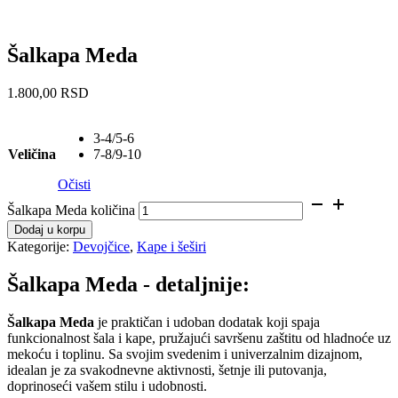
Šalkapa Meda
1.800,00
RSD
3-4/5-6
Veličina
7-8/9-10
Očisti
Šalkapa Meda količina
Dodaj u korpu
Kategorije:
Devojčice
,
Kape i šeširi
Šalkapa Meda - detaljnije:
Šalkapa Meda
je praktičan i udoban dodatak koji spaja
funkcionalnost šala i kape, pružajući savršenu zaštitu od hladnoće uz
mekoću i toplinu. Sa svojim svedenim i univerzalnim dizajnom,
idealan je za svakodnevne aktivnosti, šetnje ili putovanja,
doprinoseći vašem stilu i udobnosti.