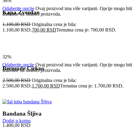
36%
Odaberite opcije
Ovaj proizvod ima više varijanti. Opcije mogu biti
Kapa Zvezdan
izabrane na stranici proizvoda.
1.100,00
RSD
Originalna cena je bila:
1.100,00 RSD.
700,00
RSD
Trenutna cena je: 700,00 RSD.
32%
Odaberite opcije
Ovaj proizvod ima više varijanti. Opcije mogu biti
Bermude Cirkus
izabrane na stranici proizvoda.
2.500,00
RSD
Originalna cena je bila:
2.500,00 RSD.
1.700,00
RSD
Trenutna cena je: 1.700,00 RSD.
Bandana Šljiva
Dodaj u korpu
1.400,00
RSD