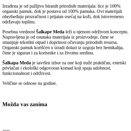
Izrađena je od pažljivo biranih prirodnih materijala: lice je 100%
organski pamuk, dok je postava od 100% pamuka. Ovi materijali
obezbeđuju prozračnost i prijatan osećaj na koži, dok istovremeno
održavaju toplinu.
Posebna vrednost
Šalkape Meda
leži u njenom održivom konceptu.
Napravljena je od ostataka materijala iz proizvodnje, čime se
smanjuje tekstilni otpad i doprinosi očuvanju prirodnih resursa.
Organski pamuk korišćen u izradi dolazi iz uzgoja bez hemikalija,
čime je siguran i za korisnike i za životnu sredinu.
Šalkapa Meda
je savršen izbor za one koji traže praktičan, estetski
privlačan i ekološki odgovoran komad koji spaja udobnost,
funkcionalnost i održivost.
Veličine se odnose na godine.
Možda vas zanima