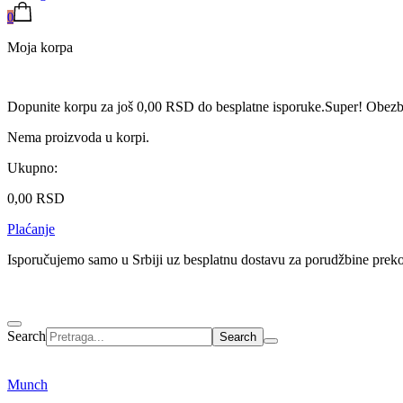
0
Moja korpa
Dopunite korpu za još
0,00
RSD
do besplatne isporuke.
Super! Obezbe
Nema proizvoda u korpi.
Ukupno:
0,00
RSD
Plaćanje
Isporučujemo samo u Srbiji uz besplatnu dostavu za porudžbine pre
Search
Munch