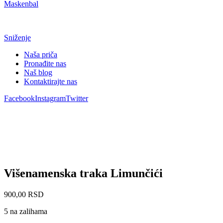
Maskenbal
Sniženje
Naša priča
Pronađite nas
Naš blog
Kontaktirajte nas
Facebook
Instagram
Twitter
Višenamenska traka Limunčići
900,00
RSD
5 na zalihama