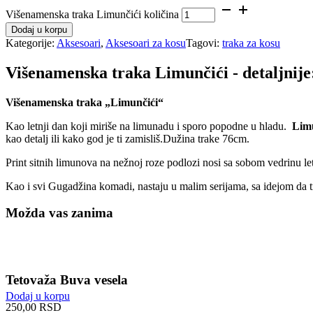
Višenamenska traka Limunčići količina
Dodaj u korpu
Kategorije:
Aksesoari
,
Aksesoari za kosu
Tagovi:
traka za kosu
Višenamenska traka Limunčići - detaljnije
Višenamenska traka „Limunčići“
Kao letnji dan koji miriše na limunadu i sporo popodne u hladu.
Lim
kao detalj ili kako god je ti zamisliš.Dužina trake 76cm.
Print sitnih limunova na nežnoj roze podlozi nosi sa sobom vedrinu le
Kao i svi Gugadžina komadi, nastaju u malim serijama, sa idejom da t
Možda vas zanima
Tetovaža Buva vesela
Dodaj u korpu
250,00
RSD