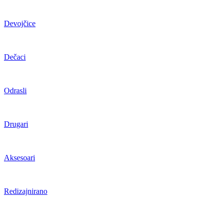
Devojčice
Dečaci
Odrasli
Drugari
Aksesoari
Redizajnirano