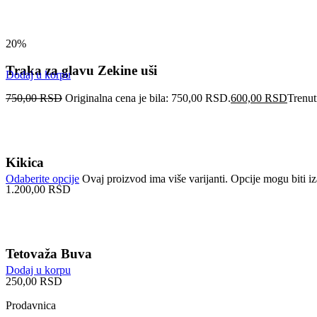
20%
Traka za glavu Zekine uši
Dodaj u korpu
750,00
RSD
Originalna cena je bila: 750,00 RSD.
600,00
RSD
Trenut
Kikica
Odaberite opcije
Ovaj proizvod ima više varijanti. Opcije mogu biti iz
1.200,00
RSD
Tetovaža Buva
Dodaj u korpu
250,00
RSD
Prodavnica