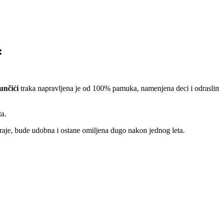
:
unčići
traka napravljena je od 100% pamuka, namenjena deci i odraslim
ta.
raje, bude udobna i ostane omiljena dugo nakon jednog leta.