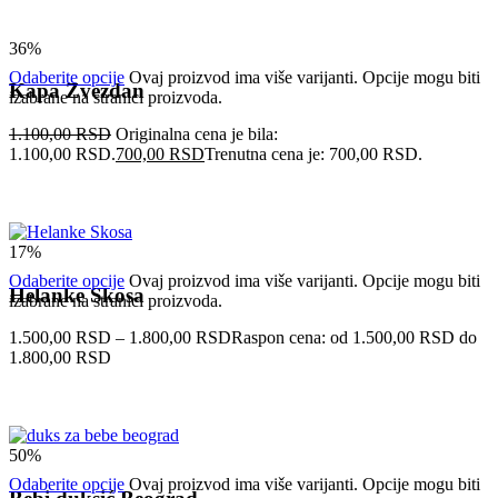
36%
Odaberite opcije
Ovaj proizvod ima više varijanti. Opcije mogu biti
Kapa Zvezdan
izabrane na stranici proizvoda.
1.100,00
RSD
Originalna cena je bila:
1.100,00 RSD.
700,00
RSD
Trenutna cena je: 700,00 RSD.
17%
Odaberite opcije
Ovaj proizvod ima više varijanti. Opcije mogu biti
Helanke Skosa
izabrane na stranici proizvoda.
1.500,00
RSD
–
1.800,00
RSD
Raspon cena: od 1.500,00 RSD do
1.800,00 RSD
50%
Odaberite opcije
Ovaj proizvod ima više varijanti. Opcije mogu biti