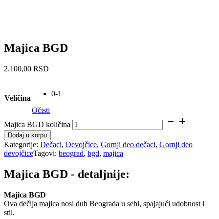
Majica BGD
2.100,00
RSD
0-1
Veličina
Očisti
Majica BGD količina
Dodaj u korpu
Kategorije:
Dečaci
,
Devojčice
,
Gornji deo dečaci
,
Gornji deo
devojčice
Tagovi:
beograd
,
bgd
,
majica
Majica BGD - detaljnije:
Majica BGD
Ova dečija majica nosi duh Beograda u sebi, spajajući udobnost i
stil.