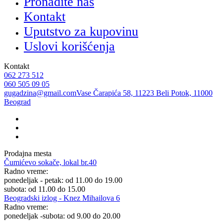
Pronađite nas
Kontakt
Uputstvo za kupovinu
Uslovi korišćenja
Kontakt
062 273 512
060 505 09 05
gugadzina@gmail.com
Vase Čarapića 58, 11223 Beli Potok, 11000
Beograd
Prodajna mesta
Čumićevo sokače, lokal br.40
Radno vreme:
ponedeljak - petak: od 11.00 do 19.00
subota: od 11.00 do 15.00
Beogradski izlog - Knez Mihailova 6
Radno vreme:
ponedeljak -subota: od 9.00 do 20.00