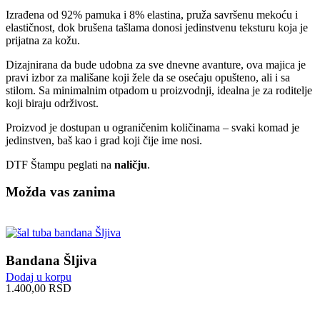
Izrađena od 92% pamuka i 8% elastina, pruža savršenu mekoću i
elastičnost, dok brušena tašlama donosi jedinstvenu teksturu koja je
prijatna za kožu.
Dizajnirana da bude udobna za sve dnevne avanture, ova majica je
pravi izbor za mališane koji žele da se osećaju opušteno, ali i sa
stilom. Sa minimalnim otpadom u proizvodnji, idealna je za roditelje
koji biraju održivost.
Proizvod je dostupan u ograničenim količinama – svaki komad je
jedinstven, baš kao i grad koji čije ime nosi.
DTF Štampu peglati na
naličju
.
Možda vas zanima
Bandana Šljiva
Dodaj u korpu
1.400,00
RSD