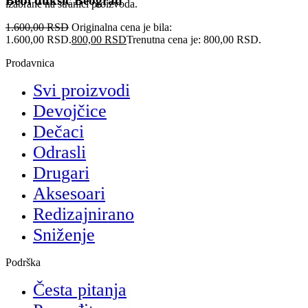
Bebi duksić Beograd
izabrane na stranici proizvoda.
1.600,00
RSD
Originalna cena je bila:
1.600,00 RSD.
800,00
RSD
Trenutna cena je: 800,00 RSD.
Prodavnica
Svi proizvodi
Devojčice
Dečaci
Odrasli
Drugari
Aksesoari
Redizajnirano
Sniženje
Podrška
Česta pitanja