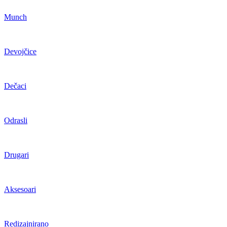
Munch
Devojčice
Dečaci
Odrasli
Drugari
Aksesoari
Redizajnirano