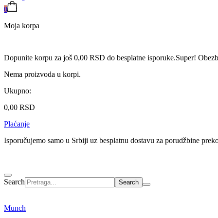
0
Moja korpa
Dopunite korpu za još
0,00
RSD
do besplatne isporuke.
Super! Obezbe
Nema proizvoda u korpi.
Ukupno:
0,00
RSD
Plaćanje
Isporučujemo samo u Srbiji uz besplatnu dostavu za porudžbine pre
Search
Munch