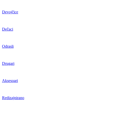
Devojčice
Dečaci
Odrasli
Drugari
Aksesoari
Redizajnirano