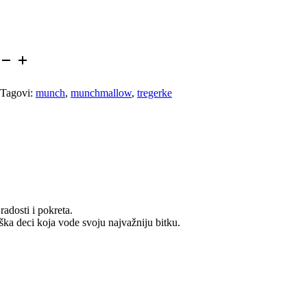
Tagovi:
munch
,
munchmallow
,
tregerke
adosti i pokreta.
ška deci koja vode svoju najvažniju bitku.