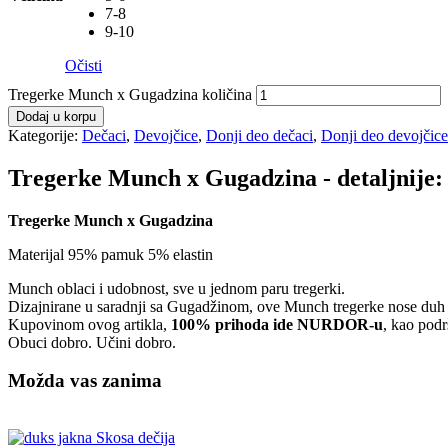
7-8
9-10
Očisti
Tregerke Munch x Gugadzina količina
Dodaj u korpu
Kategorije:
Dečaci
,
Devojčice
,
Donji deo dečaci
,
Donji deo devojčice
Tregerke Munch x Gugadzina - detaljnije:
Tregerke Munch x Gugadzina
Materijal 95% pamuk 5% elastin
Munch oblaci i udobnost, sve u jednom paru tregerki.
Dizajnirane u saradnji sa Gugadžinom, ove Munch tregerke nose duh r
Kupovinom ovog artikla,
100% prihoda ide NURDOR-u
, kao podr
Obuci dobro. Učini dobro.
Možda vas zanima