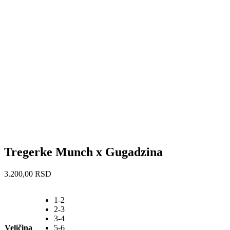
Tregerke Munch x Gugadzina
3.200,00
RSD
1-2
2-3
3-4
Veličina
5-6