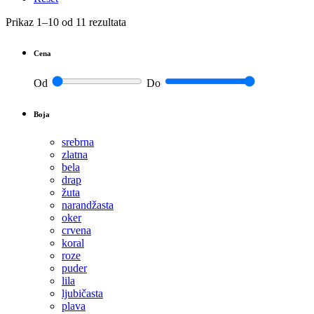
Prikaz 1–10 od 11 rezultata
Cena
Od
Do
Boja
srebrna
zlatna
bela
drap
žuta
narandžasta
oker
crvena
koral
roze
puder
lila
ljubičasta
plava