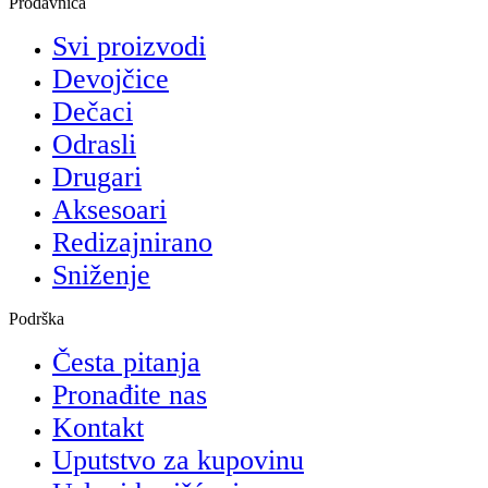
Prodavnica
Svi proizvodi
Devojčice
Dečaci
Odrasli
Drugari
Aksesoari
Redizajnirano
Sniženje
Podrška
Česta pitanja
Pronađite nas
Kontakt
Uputstvo za kupovinu