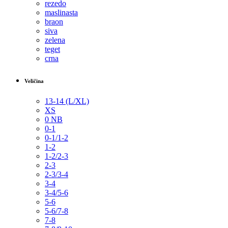
rezedo
maslinasta
braon
siva
zelena
teget
crna
Veličina
13-14 (L/XL)
XS
0 NB
0-1
0-1/1-2
1-2
1-2/2-3
2-3
2-3/3-4
3-4
3-4/5-6
5-6
5-6/7-8
7-8