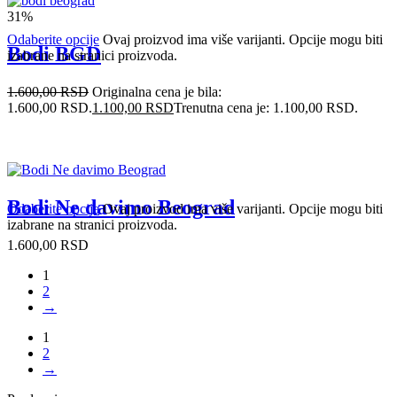
31%
Odaberite opcije
Ovaj proizvod ima više varijanti. Opcije mogu biti
Bodi BGD
izabrane na stranici proizvoda.
1.600,00
RSD
Originalna cena je bila:
1.600,00 RSD.
1.100,00
RSD
Trenutna cena je: 1.100,00 RSD.
Bodi Ne davimo Beograd
Odaberite opcije
Ovaj proizvod ima više varijanti. Opcije mogu biti
izabrane na stranici proizvoda.
1.600,00
RSD
1
2
→
1
2
→