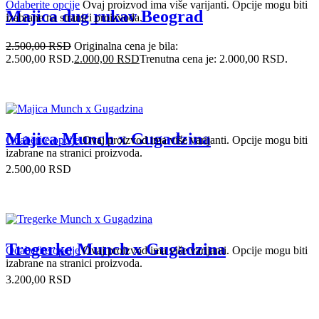
Odaberite opcije
Ovaj proizvod ima više varijanti. Opcije mogu biti
Majica dug rukav Beograd
izabrane na stranici proizvoda.
2.500,00
RSD
Originalna cena je bila:
2.500,00 RSD.
2.000,00
RSD
Trenutna cena je: 2.000,00 RSD.
Majica Munch x Gugadzina
Odaberite opcije
Ovaj proizvod ima više varijanti. Opcije mogu biti
izabrane na stranici proizvoda.
2.500,00
RSD
Tregerke Munch x Gugadzina
Odaberite opcije
Ovaj proizvod ima više varijanti. Opcije mogu biti
izabrane na stranici proizvoda.
3.200,00
RSD