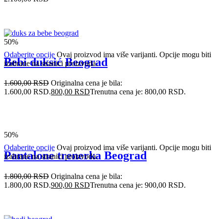
50%
Odaberite opcije
Ovaj proizvod ima više varijanti. Opcije mogu biti
Bebi duksić Beograd
izabrane na stranici proizvoda.
1.600,00
RSD
Originalna cena je bila:
1.600,00 RSD.
800,00
RSD
Trenutna cena je: 800,00 RSD.
50%
Odaberite opcije
Ovaj proizvod ima više varijanti. Opcije mogu biti
Pantalone trenerka Beograd
izabrane na stranici proizvoda.
1.800,00
RSD
Originalna cena je bila:
1.800,00 RSD.
900,00
RSD
Trenutna cena je: 900,00 RSD.