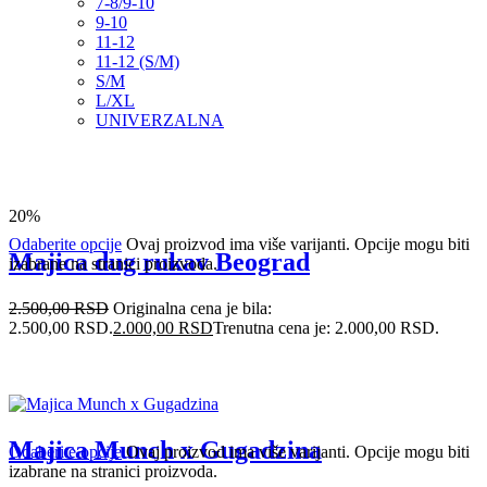
7-8/9-10
9-10
11-12
11-12 (S/M)
S/M
L/XL
UNIVERZALNA
20%
Odaberite opcije
Ovaj proizvod ima više varijanti. Opcije mogu biti
Majica dug rukav Beograd
izabrane na stranici proizvoda.
2.500,00
RSD
Originalna cena je bila:
2.500,00 RSD.
2.000,00
RSD
Trenutna cena je: 2.000,00 RSD.
Majica Munch x Gugadzina
Odaberite opcije
Ovaj proizvod ima više varijanti. Opcije mogu biti
izabrane na stranici proizvoda.