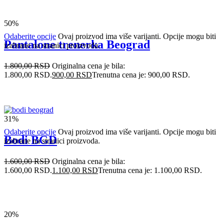
50%
Odaberite opcije
Ovaj proizvod ima više varijanti. Opcije mogu biti
Pantalone trenerka Beograd
izabrane na stranici proizvoda.
1.800,00
RSD
Originalna cena je bila:
1.800,00 RSD.
900,00
RSD
Trenutna cena je: 900,00 RSD.
31%
Odaberite opcije
Ovaj proizvod ima više varijanti. Opcije mogu biti
Bodi BGD
izabrane na stranici proizvoda.
1.600,00
RSD
Originalna cena je bila:
1.600,00 RSD.
1.100,00
RSD
Trenutna cena je: 1.100,00 RSD.
20%