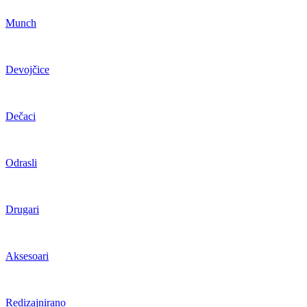
Munch
Devojčice
Dečaci
Odrasli
Drugari
Aksesoari
Redizajnirano