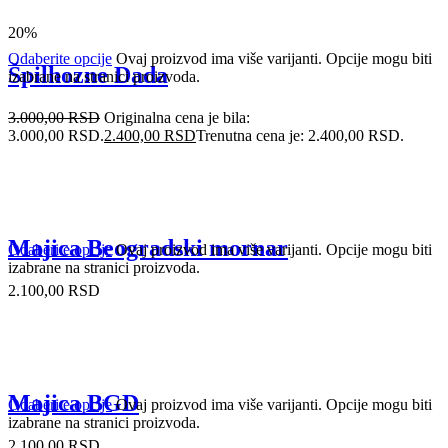
20%
Odaberite opcije
Ovaj proizvod ima više varijanti. Opcije mogu biti
Špilhozne Dada
izabrane na stranici proizvoda.
3.000,00
RSD
Originalna cena je bila:
3.000,00 RSD.
2.400,00
RSD
Trenutna cena je: 2.400,00 RSD.
Majica Beogradski mornar
Odaberite opcije
Ovaj proizvod ima više varijanti. Opcije mogu biti
izabrane na stranici proizvoda.
2.100,00
RSD
Majica BGD
Odaberite opcije
Ovaj proizvod ima više varijanti. Opcije mogu biti
izabrane na stranici proizvoda.
2.100,00
RSD