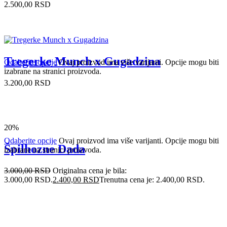
2.500,00
RSD
Tregerke Munch x Gugadzina
Odaberite opcije
Ovaj proizvod ima više varijanti. Opcije mogu biti
izabrane na stranici proizvoda.
3.200,00
RSD
20%
Odaberite opcije
Ovaj proizvod ima više varijanti. Opcije mogu biti
Špilhozne Dada
izabrane na stranici proizvoda.
3.000,00
RSD
Originalna cena je bila:
3.000,00 RSD.
2.400,00
RSD
Trenutna cena je: 2.400,00 RSD.