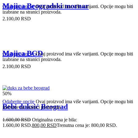
Majica Beogradski mornar
Odaberite opcije
Ovaj proizvod ima više varijanti. Opcije mogu biti
izabrane na stranici proizvoda.
2.100,00
RSD
Majica BGD
Odaberite opcije
Ovaj proizvod ima više varijanti. Opcije mogu biti
izabrane na stranici proizvoda.
2.100,00
RSD
50%
Odaberite opcije
Ovaj proizvod ima više varijanti. Opcije mogu biti
Bebi duksić Beograd
izabrane na stranici proizvoda.
1.600,00
RSD
Originalna cena je bila:
1.600,00 RSD.
800,00
RSD
Trenutna cena je: 800,00 RSD.