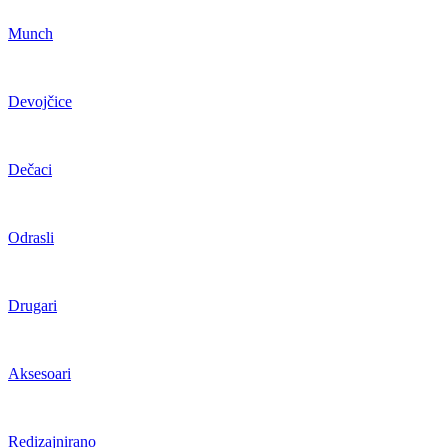
Munch
Devojčice
Dečaci
Odrasli
Drugari
Aksesoari
Redizajnirano