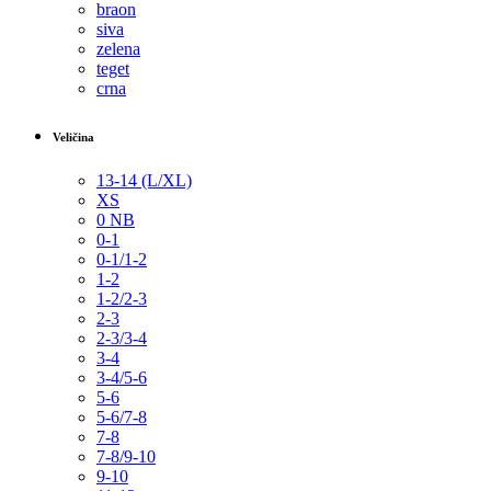
braon
siva
zelena
teget
crna
Veličina
13-14 (L/XL)
XS
0 NB
0-1
0-1/1-2
1-2
1-2/2-3
2-3
2-3/3-4
3-4
3-4/5-6
5-6
5-6/7-8
7-8
7-8/9-10
9-10