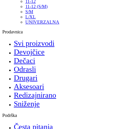
11-12
11-12 (S/M)
S/M
L/XL
UNIVERZALNA
Prodavnica
Svi proizvodi
Devojčice
Dečaci
Odrasli
Drugari
Aksesoari
Redizajnirano
Sniženje
Podrška
Česta pitanja