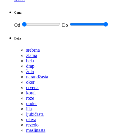
Cena
Od
Do
Boja
srebrna
zlatna
bela
drap
žuta
narandžasta
oker
crvena
koral
roze
puder
lila
ljubičasta
plava
rezedo
maslinasta