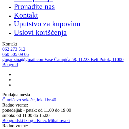
Pronađite nas
Kontakt
Uputstvo za kupovinu
Uslovi korišćenja
Kontakt
062 273 512
060 505 09 05
gugadzina@gmail.com
Vase Čarapića 58, 11223 Beli Potok, 11000
Beograd
Prodajna mesta
Čumićevo sokače, lokal br.40
Radno vreme:
ponedeljak - petak: od 11.00 do 19.00
subota: od 11.00 do 15.00
Beogradski izlog - Knez Mihailova 6
Radno vreme: