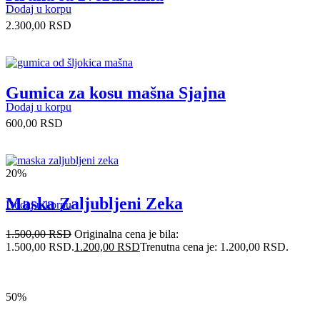
Dodaj u korpu
2.300,00
RSD
Gumica za kosu mašna Sjajna
Dodaj u korpu
600,00
RSD
20%
Maska Zaljubljeni Zeka
Dodaj u korpu
1.500,00
RSD
Originalna cena je bila:
1.500,00 RSD.
1.200,00
RSD
Trenutna cena je: 1.200,00 RSD.
50%