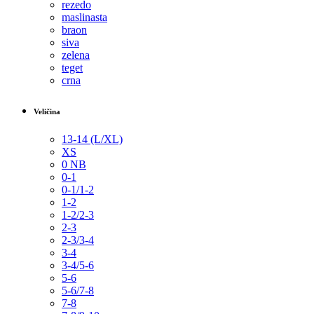
rezedo
maslinasta
braon
siva
zelena
teget
crna
Veličina
13-14 (L/XL)
XS
0 NB
0-1
0-1/1-2
1-2
1-2/2-3
2-3
2-3/3-4
3-4
3-4/5-6
5-6
5-6/7-8
7-8