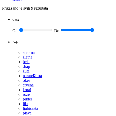
Prikazano je svih 9 rezultata
Cena
Od
Do
Boja
srebrna
zlatna
bela
drap
žuta
narandžasta
oker
crvena
koral
roze
puder
lila
ljubičasta
plava