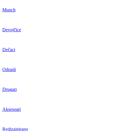
Munch
Devojčice
Dečaci
Odrasli
Drugari
Aksesoari
Redizajnirano