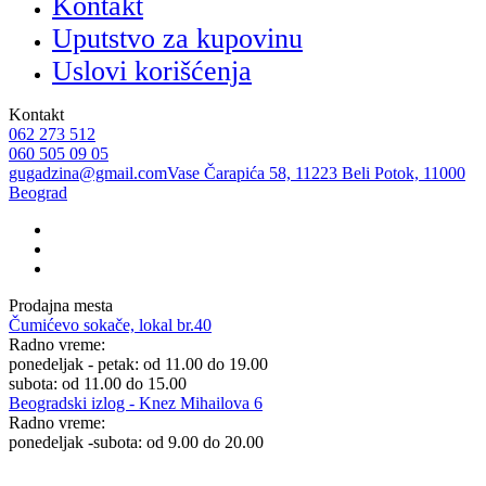
Kontakt
Uputstvo za kupovinu
Uslovi korišćenja
Kontakt
062 273 512
060 505 09 05
gugadzina@gmail.com
Vase Čarapića 58, 11223 Beli Potok, 11000
Beograd
Prodajna mesta
Čumićevo sokače, lokal br.40
Radno vreme:
ponedeljak - petak: od 11.00 do 19.00
subota: od 11.00 do 15.00
Beogradski izlog - Knez Mihailova 6
Radno vreme:
ponedeljak -subota: od 9.00 do 20.00