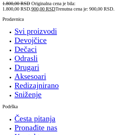
1.800,00
RSD
Originalna cena je bila:
1.800,00 RSD.
900,00
RSD
Trenutna cena je: 900,00 RSD.
Prodavnica
Svi proizvodi
Devojčice
Dečaci
Odrasli
Drugari
Aksesoari
Redizajnirano
Sniženje
Podrška
Česta pitanja
Pronađite nas