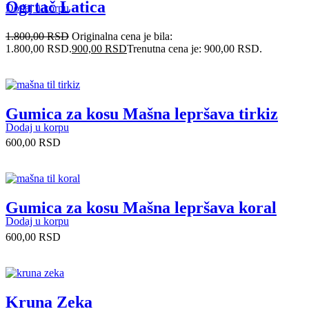
Ogrtač Latica
Dodaj u korpu
1.800,00
RSD
Originalna cena je bila:
1.800,00 RSD.
900,00
RSD
Trenutna cena je: 900,00 RSD.
Gumica za kosu Mašna lepršava tirkiz
Dodaj u korpu
600,00
RSD
Gumica za kosu Mašna lepršava koral
Dodaj u korpu
600,00
RSD
Kruna Zeka