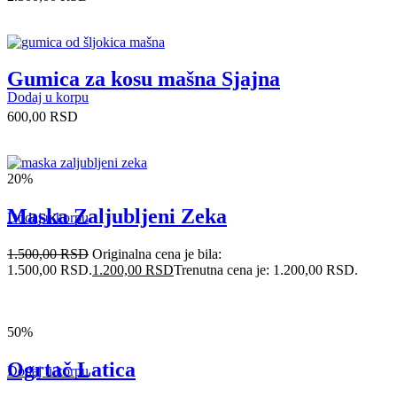
Gumica za kosu mašna Sjajna
Dodaj u korpu
600,00
RSD
20%
Maska Zaljubljeni Zeka
Dodaj u korpu
1.500,00
RSD
Originalna cena je bila:
1.500,00 RSD.
1.200,00
RSD
Trenutna cena je: 1.200,00 RSD.
50%
Ogrtač Latica
Dodaj u korpu