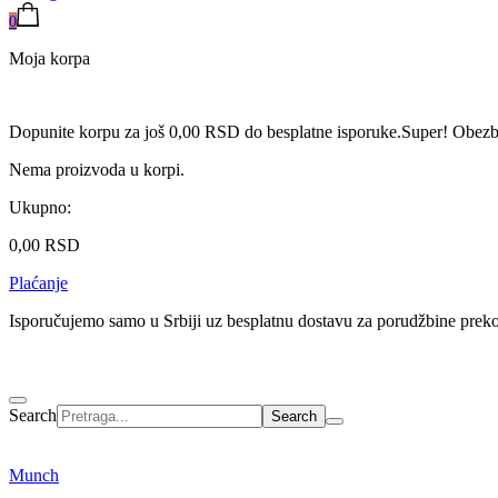
0
Moja korpa
Dopunite korpu za još
0,00
RSD
do besplatne isporuke.
Super! Obezbe
Nema proizvoda u korpi.
Ukupno:
0,00
RSD
Plaćanje
Isporučujemo samo u Srbiji uz besplatnu dostavu za porudžbine pre
Search
Munch