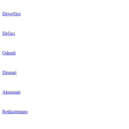
Devojčice
Dečaci
Odrasli
Drugari
Aksesoari
Redizajnirano