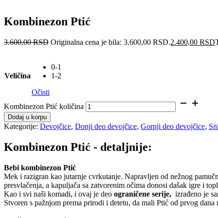
Kombinezon Ptić
3.600,00
RSD
Originalna cena je bila: 3.600,00 RSD.
2.400,00
RSD
0-1
Veličina
1-2
Očisti
Kombinezon Ptić količina
Dodaj u korpu
Kategorije:
Devojčice
,
Donji deo devojčice
,
Gornji deo devojčice
,
Sn
Kombinezon Ptić - detaljnije:
Bebi kombinezon Ptić
Mek i razigran kao jutarnje cvrkutanje. Napravljen od nežnog pamuč
presvlačenja, a kapuljača sa zatvorenim očima donosi dašak igre i topl
Kao i svi naši komadi, i ovaj je deo
ograničene serije,
izrađeno je sa
Stvoren s pažnjom prema prirodi i detetu, da mali Ptić od prvog dana r