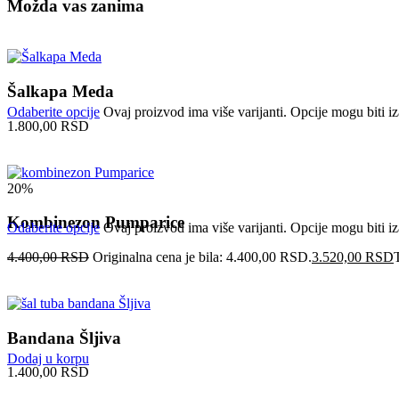
Možda vas zanima
Šalkapa Meda
Odaberite opcije
Ovaj proizvod ima više varijanti. Opcije mogu biti iz
1.800,00
RSD
20%
Kombinezon Pumparice
Odaberite opcije
Ovaj proizvod ima više varijanti. Opcije mogu biti iz
4.400,00
RSD
Originalna cena je bila: 4.400,00 RSD.
3.520,00
RSD
Bandana Šljiva
Dodaj u korpu
1.400,00
RSD