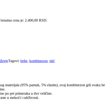
Trenutna cena je: 2.400,00 RSD.
iženje
Tagovi:
bebe
,
kombinezon
,
ptić
nog materijala (95% pamuk, 5% elastin), ovaj kombinezon grli svaku b
ine.
mo po pet primeraka u dve veličine.
aste u mekoći i održivosti.